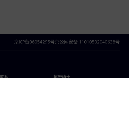
京ICP备06054295号
京公网安备 11010502040638号
联系
招贤纳士
招贤纳士
办事处
空缺职位