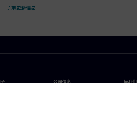
了解更多信息
门子
公司信息
与我们
们
公司
联系
投资者关系
全球
媒体
策略