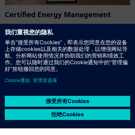
Certified Energy Management
Increased energy efficiency with SENTRON Digital for
transparency of energy flows - from consulting and
installation, up to visualization and analysis
了解更多信息
京ICP备06054295号
京公网安备 11010502040638号