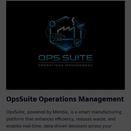
OpsSuite Operations Management
OpsSuite, powered by Mendix, is a smart manufacturing
platform that enhances efficiency, reduces waste, and
enables real-time, data-driven decisions across your