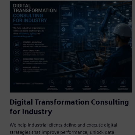
Digital Transformation Consulting
for Industry
We help industrial clients define and execute digital
strategies that improve performance, unlock data