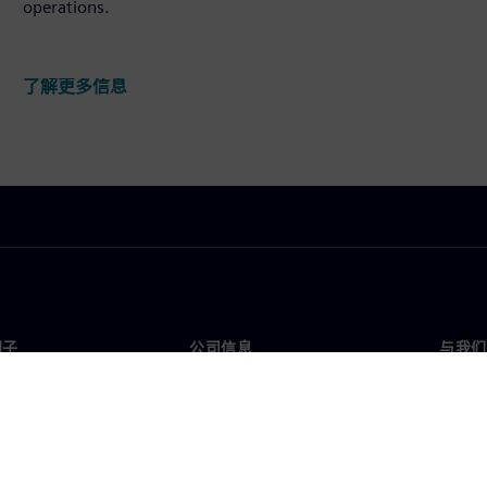
operations.
了解更多信息
门子
公司信息
与我们
们
公司
联系
投资者关系
全球
媒体
策略