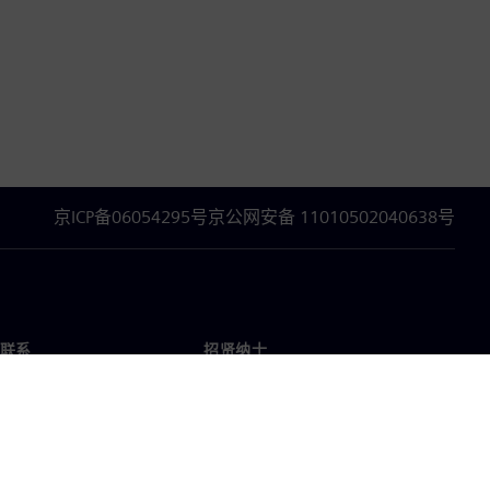
京ICP备06054295号
京公网安备 11010502040638号
联系
招贤纳士
招贤纳士
办事处
空缺职位