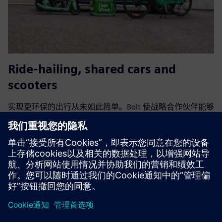
Ride-hailing, shared cars and
scooters
实现更环保的出行从未如此简单。Bolt 使战略合作伙伴能够
通过 API 集成等精选连接解决方案全面访问我们从叫车到微
交通的全球城市交通库存，无需离开您的本地预订环境即可
获得您的客户/旅客基础。
了解更多信息
京ICP备06054295号
京公网安备 11010502040638号