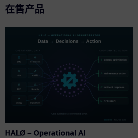
在售产品
HALØ – Operational AI