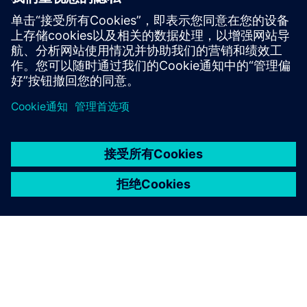
systems (CDE, FM, ...) and provides data quality tools and
helps standardize and cleanse data.
了解更多信息
京ICP备06054295号
京公网安备 11010502040638号