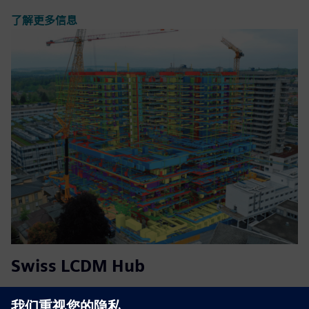
了解更多信息
Swiss LCDM Hub
The platform helps orchestrate data exchange between