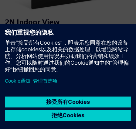
2N Indoor View
The main feature of the 2N® Indoor View indoor station is a
7″ touchscreen with a wide viewing angle.
了解更多信息
京ICP备06054295号
京公网安备 11010502040638号