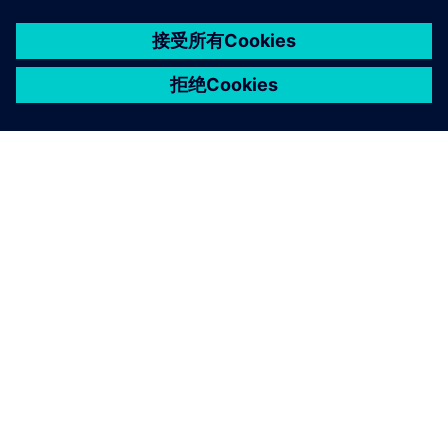
京ICP备06054295号
京公网安备 11010502040638号
关于西门子
公司信息
与我们联系