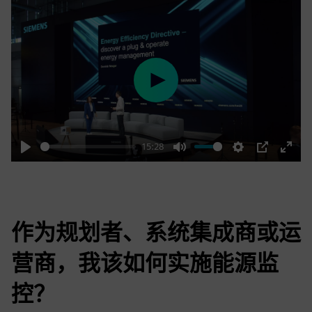
Play
15:28
Play
Mute
Settings
PIP
Enter
fulls
作为规划者、系统集成商或运
营商，我该如何实施能源监
控？