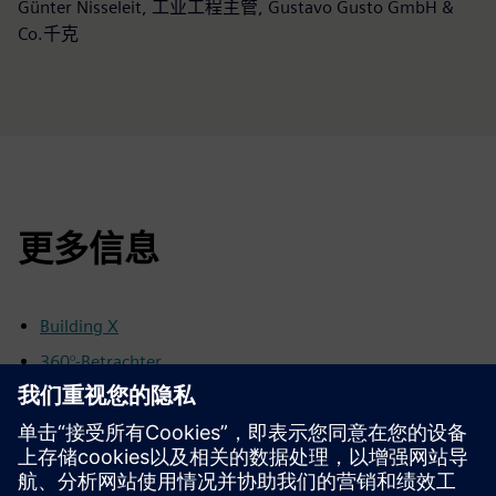
Günter Nisseleit, 工业工程主管, Gustavo Gusto GmbH &
Co.千克
更多信息
Building X
360°-Betrachter
Operations Manager
Solutions for die Libensmittel 和 Getränke 行业的解决方
案