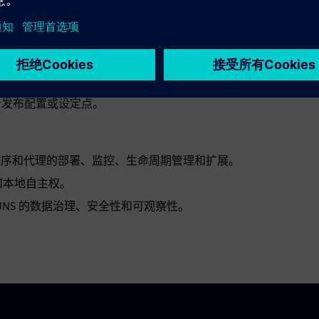
eMQ 集群（总部），以创建企业 UNS 视图。
 ERP、MES、CRM、历史系统和云分析提供经过审查的数据流。
者发布配置或设定点。
支持边缘应用程序和代理的部署、监控、生命周期管理和扩展。
和本地自主权。
NS 的数据治理、安全性和可观察性。