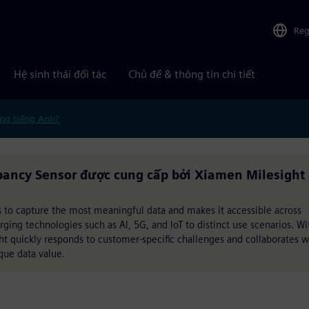
Reg
Hệ sinh thái đối tác
Chủ đề & thông tin chi tiết
ng tiếng Anh?
pancy Sensor được cung cấp bởi Xiamen Milesight
ts to capture the most meaningful data and makes it accessible across
rging technologies such as Al, 5G, and loT to distinct use scenarios. Wi
 quickly responds to customer-specific challenges and collaborates w
que data value.