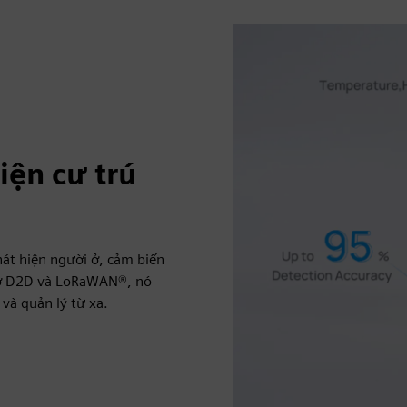
iện cư trú
hát hiện người ở, cảm biến
trợ D2D và LoRaWAN®, nó
và quản lý từ xa.