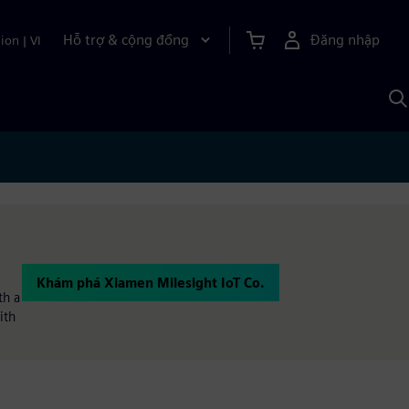
Hỗ trợ & cộng đồng
Đăng nhập
ion
|
VI
T
k
v
S
A
Khám phá Xiamen Milesight IoT Co.
th a
ith