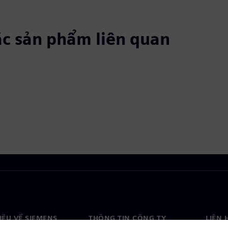
ác sản phẩm liên quan
HIỆU VỀ SIEMENS
THÔNG TIN CÔNG TY
LIÊN 