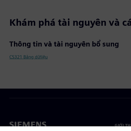
Khám phá tài nguyên và c
Thông tin và tài nguyên bổ sung
CS321 Bảng dữliệu
GIỚI T