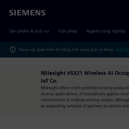
Siemens
Sản phẩm & dịch vụ
Giải pháp
Ngành công nghiệp
Trang này được hiển thị bằng tính năng dịch tự động.
Xem bằ
Milesight VS321 Wireless AI Occu
IoT Co.
Milesight offers multi-potential sensing produc
diverse applications. It innovatively applies eme
commitment to making sensing matter, Milesight
an expanding network of partners to deliver uni