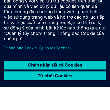
Powered by Binocular Stereo vision, VS126 redefines high-
ceiling environments. Mounted at 6–15m, it covers over
75m² with GDPR-compliant analytics that unlock the true
potential of grand-scale venues.
Tìm hiểu thêm