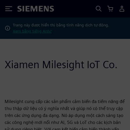
Siemens
Trang này được hiển thị bằng tính năng dịch tự động.
Xem bằng tiếng Anh?
Xiamen Milesight IoT Co.
Milesight cung cấp các sản phẩm cảm biến đa tiềm năng để
thu thập dữ liệu có ý nghĩa nhất và giúp nó có thể truy cập
trên các ứng dụng đa dạng. Nó áp dụng một cách sáng tạo
các công nghệ mới nổi như Al, 5G và LoT cho các kịch bản
sử dụng riêng biệt. Với cam kết biến cảm biến thành vấn