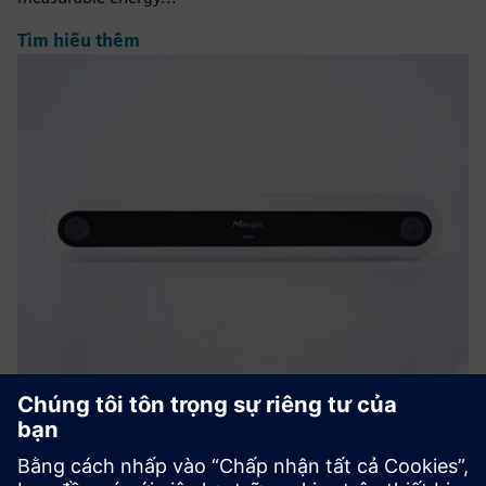
Tìm hiểu thêm
VS126 AI Ultra High-Mount People
Counter