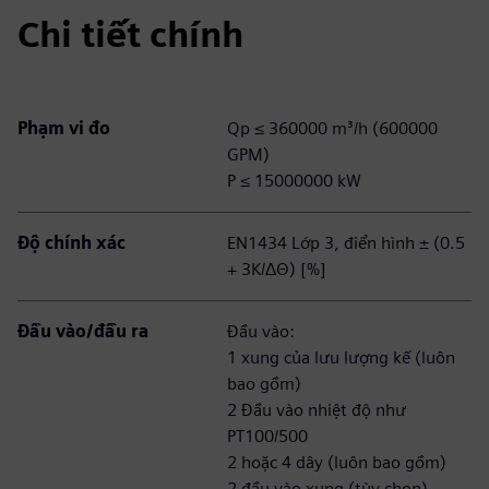
Chi tiết chính
Phạm vi đo
Qp ≤ 360000 m³/h (600000
GPM)
P ≤ 15000000 kW
Độ chính xác
EN1434 Lớp 3, điển hình ± (0.5
+ 3K/ΔΘ) [%]
Đầu vào/đầu ra
Đầu vào:
1 xung của lưu lượng kế (luôn
bao gồm)
2 Đầu vào nhiệt độ như
PT100/500
2 hoặc 4 dây (luôn bao gồm)
2 đầu vào xung (tùy chọn)