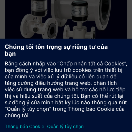
SITRANS FM MAG 8000
Lắp đặt đồng hồ đo lưu lượng nước đáng tin cậy ở
hầu hết mọi nơi. SITRANS FM MAG 8000 chạy bằng
pin mang lại độ chính xác và hiệu suất cao mà không
cần phải đánh đổi.