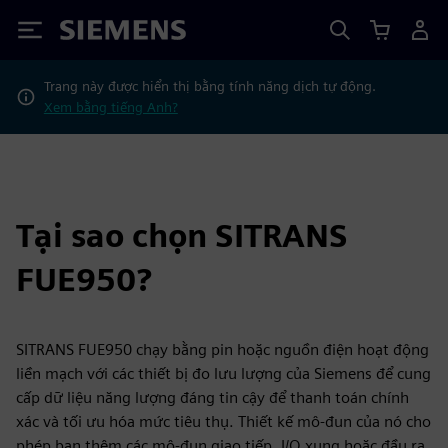
Siemens
Trang này được hiển thị bằng tính năng dịch tự động.
Xem bằng tiếng Anh?
Tại sao chọn SITRANS
FUE950?
SITRANS FUE950 chạy bằng pin hoặc nguồn điện hoạt động
liền mạch với các thiết bị đo lưu lượng của Siemens để cung
cấp dữ liệu năng lượng đáng tin cậy để thanh toán chính
xác và tối ưu hóa mức tiêu thụ. Thiết kế mô-đun của nó cho
phép bạn thêm các mô-đun giao tiếp, I/O xung hoặc đầu ra