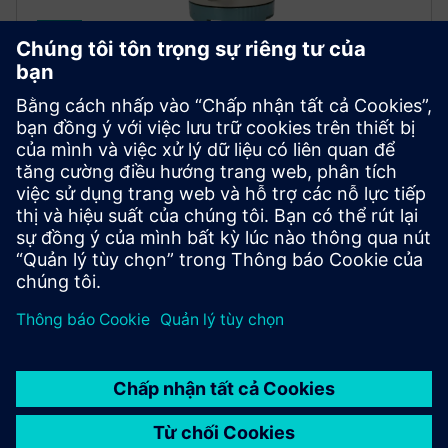
SITRANS FM MAG 6000 I / 6000
I Ex de
Bộ truyền phát tích hợp vi xử lý này phục vụ các môi
trường công nghiệp khắc nghiệt nhất, bao gồm cả
những khu vực có nguy cơ cháy nổ và nguy hiểm.