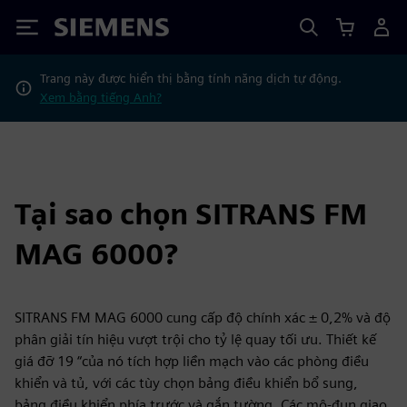
Siemens
Trang này được hiển thị bằng tính năng dịch tự động.
Xem bằng tiếng Anh?
Tại sao chọn SITRANS FM
MAG 6000?
SITRANS FM MAG 6000 cung cấp độ chính xác ± 0,2% và độ
phân giải tín hiệu vượt trội cho tỷ lệ quay tối ưu. Thiết kế
giá đỡ 19 “của nó tích hợp liền mạch vào các phòng điều
khiển và tủ, với các tùy chọn bảng điều khiển bổ sung,
bảng điều khiển phía trước và gắn tường. Các mô-đun giao