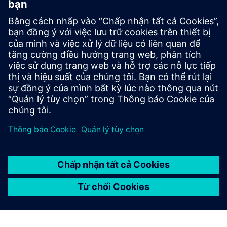
Cơ sở dữ liệu hình ảnh |
Hình ảnh sản phẩm và kích thước
Trình quản lý tải xuống CAx |
Dữ liệu CAx
Hỗ trợ trực tuyến
Hỗ trợ |
Tất cả sản phẩm
Hỗ trợ |
Diễn đàn kỹ thuật
Hỗ trợ |
Tạo yêu cầu hỗ trợ mới