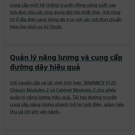
cung cấp một hệ thống truyền động công suất cao
mô-đun cho các ứng dụng đòi hỏi khắt khe, mở rộng
từ ổ đĩa đơn sang dòng đa trục với các mô-đun chuẩn
hóa cho dịch vụ kỹ thuật.
Quản lý năng lượng và cung cấp
đường dây hiệu quả
Với nguồn cấp và tái sinh tích hợp, SINAMICS S120
Chassis Modules‑2 và Cabinet Modules‑2 cho phép
quản lý năng lượng hiệu quả. Tái tạo đường truyền
cung cấp năng lượng phanh trở lại lưới điện, giảm tiêu
thụ và chi phí vận hành.