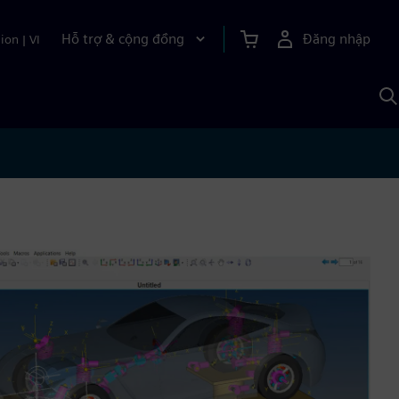
Hỗ trợ & cộng đồng
Đăng nhập
ion
|
VI
T
k
v
S
A