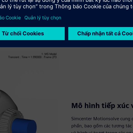
Mô hình tiếp xúc 
Simcenter Motionsolve cung c
phần, bao gồm các tương tác 
và hành vi trượt trong các cơ