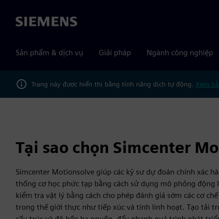
Siemens
Sản phẩm & dịch vụ
Giải pháp
Ngành công nghiệp
Trang này được hiển thị bằng tính năng dịch tự động.
Xem bằ
Tại sao chọn Simcenter Mo
Simcenter Motionsolve giúp các kỹ sư dự đoán chính xác hà
thống cơ học phức tạp bằng cách sử dụng mô phỏng động l
kiểm tra vật lý bằng cách cho phép đánh giá sớm các cơ chế
trong thế giới thực như tiếp xúc và tính linh hoạt. Tạo tải t
cấu trúc và độ bền hạ nguồn, đẩy nhanh quá trình phát triển