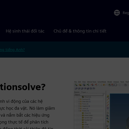
Reg
Hệ sinh thái đối tác
Chủ đề & thông tin chi tiết
ng tiếng Anh?
tionsolve?
nh vi động của các hệ
ực học đa vật. Nó làm giảm
 và nắm bắt các hiệu ứng
rọng thực tế để phân tích
 đồng thời cải thiện độ tin