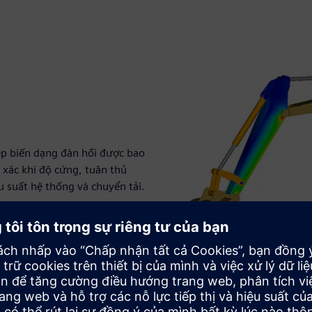
ép biến dạng đàn hồi được bao
 xác khi độ cứng, tuân thủ
u suất hệ thống và chuyển tải.