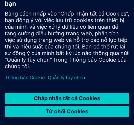
SIMCENTER
Simcenter Amesim software
Simcenter Amesim là một nền tảng mô phỏng hệ
thống cơ điện tử cho phép các kỹ sư thiết kế đánh giá
và tối ưu hóa hiệu suất của hệ thống.