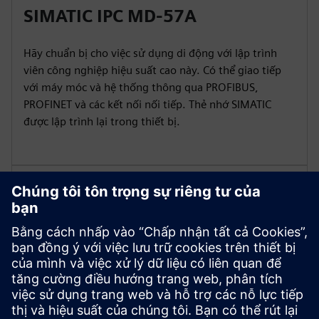
SIMATIC IPC MD-57A
Hãy chuẩn bị cho việc sử dụng di động với lập trình
viên công nghiệp hiệu suất cao này. Có thể giao tiếp
với máy móc và hệ thống thông qua PROFIBUS,
PROFINET và các kết nối nối tiếp. Thẻ nhớ SIMATIC
được lập trình lại trong thiết bị.
Khả năng chống lại các điều kiện
khắc nghiệt
Mức độ bảo vệ cao (IP65), tiêu chuẩn MIL-STD-810H
để hoạt động tốt trong điều kiện khắc nghiệt. Máy
tính bảng công nghiệp được thiết kế cho nhiệt độ hoạt
động từ -20 đến +60° C (ở chế độ bộ chuyển đổi).