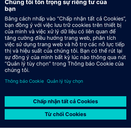
An ninh mạng cho ngành công nghiệp
Thông tin bảo mật
Để bảo vệ các nhà máy, hệ thống, máy móc và mạng chống
lại các mối đe dọa mạng, cần phải thực hiện - và liên tục
duy trì - một khái niệm an ninh công nghiệp toàn diện, hiện
đại. Các sản phẩm và giải pháp của Siemens chỉ tạo thành
một yếu tố trong khái niệm như vậy. Để biết thêm thông
tin về an ninh công nghiệp, vui lòng truy cập.
Tìm hiểu thêm