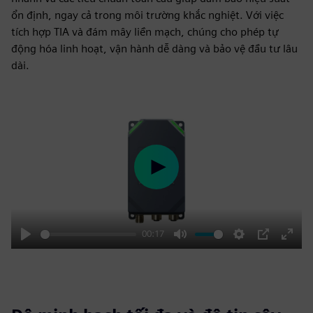
ổn định, ngay cả trong môi trường khắc nghiệt. Với việc
tích hợp TIA và đám mây liền mạch, chúng cho phép tự
động hóa linh hoạt, vận hành dễ dàng và bảo vệ đầu tư lâu
dài.
Play
00:17
Play
Mute
Settings
PIP
Enter
fulls