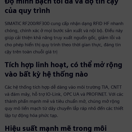
Độ minh bạch tối đa và độ tin cậy
của quy trình
SIMATIC RF200/RF300 cung cấp nhận dạng RFID HF nhanh
chóng, chính xác ở mọi bước sản xuất và nội bộ. Điều này
giúp cải thiện khả năng truy xuất nguồn gốc, giảm lỗi và
cho phép hiển thị quy trình theo thời gian thực, đáng tin
cậy trên toàn chuỗi giá trị
Tích hợp linh hoạt, có thể mở rộng
vào bất kỳ hệ thống nào
Các hệ thống tích hợp dễ dàng vào môi trường TIA, CNTT
và đám mây, hỗ trợ IO‑Link, OPC UA và PROFINET. Với các
thành phần mạnh mẽ và tiêu chuẩn mở, chúng mở rộng
quy mô liền mạch từ dây chuyền lắp ráp nhỏ đến các thiết
lập tự động hóa phức tạp.
Hiệu suất mạnh mẽ trong môi