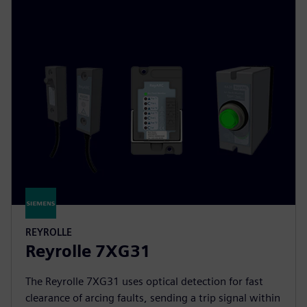
REYROLLE
Reyrolle 7XG31
The Reyrolle 7XG31 uses optical detection for fast
clearance of arcing faults, sending a trip signal within