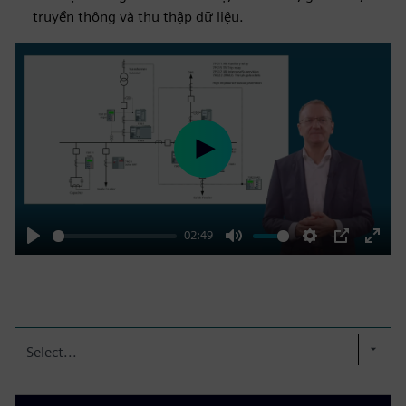
truyền thông và thu thập dữ liệu.
Play
02:49
Play
Mute
Settings
PIP
Enter
fulls
Select...