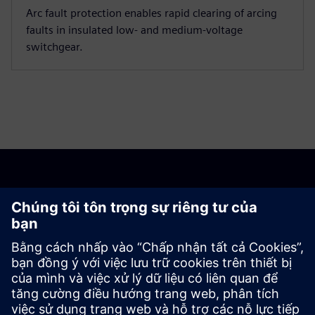
Arc fault protection enables rapid clearing of arcing
faults in insulated low‑ and medium‑voltage
switchgear.
Khám phá mọi khả năng
Khám phá sản phẩm
Liên hệ với chúng tôi