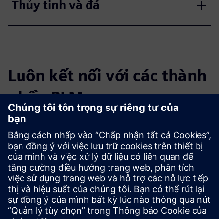
Thủy tinh và đá
Luôn kết nối với các thành
phần PLM
Đọc blog
Có được những quan điểm mới về Linh kiện PLM và thị
trường PLM nói chung.
Truy cập blog của PLM Components