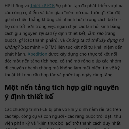
Hệ thống và
Thiết kế PCB
Sự phức tạp đã phát triển vượt xa
các công cụ điểm và bàn giao “ném nó qua tường”. Các đội
giành chiến thắng không chỉ nhanh hơn trong cách bố trí -
họ còn tốt hơn trong việc ngăn chặn các lần hồi sinh bằng
cách giữ nguyên
tại sao
(ý định thiết kế),
làm sao
(ràng
buộc),
gì
(các thành phần), và
Chúng ta có thể xây dựng nó
không?
(xác minh + DFM) liên tục kết nối từ khái niệm đến
phát hành.
Xpedition
được xây dựng cho thực tế kết nối
đó: một nền tảng tích hợp, có thể mở rộng giúp các nhóm
di chuyển nhanh chóng mà không làm mất niềm tin về kỹ
thuật khi nhu cầu hợp tác và phức tạp ngày càng tăng.
Một nền tảng tích hợp giữ nguyên
ý định thiết kế
Các chương trình PCB bị phá vỡ khi ý định nằm rải rác trên
các tệp, công cụ và con người - các ràng buộc trôi dạt, thư
viện phân kỳ và “kiến thức bộ lạc” trở thành cách duy nhất