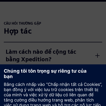
CÂU HỎI THƯỜNG GẶP
Hợp tác
Làm cách nào để cộng tác
bằng Xpedition?
Xpedition hỗ trợ cộng tác
ECAD-MCAD như thế nào?
Các nhóm phân tán có thể làm