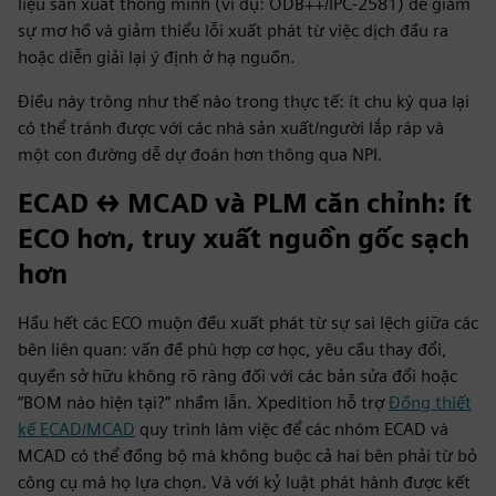
liệu sản xuất thông minh (ví dụ: ODB++/IPC-2581) để giảm
sự mơ hồ và giảm thiểu lỗi xuất phát từ việc dịch đầu ra
hoặc diễn giải lại ý định ở hạ nguồn.
Điều này trông như thế nào trong thực tế: ít chu kỳ qua lại
có thể tránh được với các nhà sản xuất/người lắp ráp và
một con đường dễ dự đoán hơn thông qua NPI.
ECAD ↔ MCAD và PLM căn chỉnh: ít
ECO hơn, truy xuất nguồn gốc sạch
hơn
Hầu hết các ECO muộn đều xuất phát từ sự sai lệch giữa các
bên liên quan: vấn đề phù hợp cơ học, yêu cầu thay đổi,
quyền sở hữu không rõ ràng đối với các bản sửa đổi hoặc
“BOM nào hiện tại?” nhầm lẫn. Xpedition hỗ trợ
Đồng thiết
kế ECAD/MCAD
quy trình làm việc để các nhóm ECAD và
MCAD có thể đồng bộ mà không buộc cả hai bên phải từ bỏ
công cụ mà họ lựa chọn. Và với kỷ luật phát hành được kết