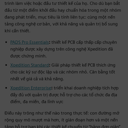
trình làm việc hoặc đầu tư thiết kế của họ. Cho dù bạn bắt
đầu từ một điểm khởi đầu hay chuẩn hóa trong một nhóm
đang phát triển, mục tiêu là tính liên tục: cùng một nền
tảng công nghệ cơ bản, với khả năng và quản trị bổ sung
khi cần thiết.
PADS Pro Essentials
:
thiết kế PCB cấp thấp cấp chuyên
nghiệp được xây dựng trên công nghệ Xpedition đã
được chứng minh.
Xpedition Standard
:
Giải pháp thiết kế PCB thích ứng
cho các kỹ sư độc lập và các nhóm nhỏ. Cân bằng tốt
nhất về giá cả và khả năng.
Xpedition Enterprise
:
triển khai doanh nghiệp tích hợp
đầy đủ với quản trị được hỗ trợ cho các tổ chức đa địa
điểm, đa miền, đa lĩnh vực
Điều này trông như thế nào trong thực tế: con đường mở
rộng quy mô mượt mà hơn, ít gián đoạn hơn và một nền
tảng hỗ trợ bạn khi các thiết kế chuyển từ “bảng đơn giản”