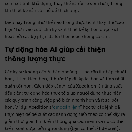
xem xét tính khả dụng, thay thế và rủi ro sớm hơn, trong
khi thiết kế vẫn có chỗ để thích ứng.
Điều này trông như thế nào trong thực tế: ít thay thế “xáo
trộn” hơn vào cuối chu kỳ và ít thiết kế lại hơn được kích
hoạt bởi các bộ phận đã lỗi thời hoặc không có sẵn.
Tự động hóa AI giúp cải thiện
thông lượng thực
Các kỹ sư không cần AI hào nhoáng — họ cần ít nhấp chuột
hơn, ít tìm kiếm hơn, ít bước lặp đi lặp lại hơn và tính nhất
quán tốt hơn. Cách tiếp cận AI của Xpedition là năng suất
đầu tiên: tự động hóa thực tế giúp người dùng thực hiện
các quy trình công việc phổ biến nhanh hơn và ít sai sót
hơn. Ví dụ: Xpedition's”
dự đoán lệnh
” học từ các lệnh đã
thực hiện để đề xuất các hành động tiếp theo có thể xảy ra,
giảm thời gian tìm kiếm thông qua các menu và nó có thể
kiểm soát được bởi người dùng (bạn có thể tắt đề xuất).