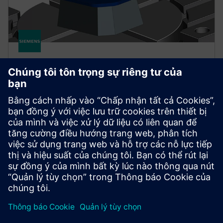
NX FOR MANUFACTURING
NX X Manufacturing CAD/CAM
Premium
Đơn giản hóa việc lập trình các bộ phận phức tạp với
NX X Manufacturing Premium, dựa trên sản phẩm
Advanced, với gia công đa trục được cung cấp bởi
công nghệ đám mây.