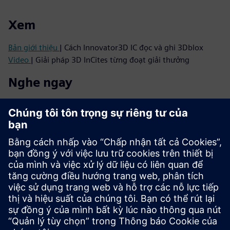
Xem
Bản giới thiệu
| Cách Innovator3D IC đọc và ghi 3Dblox
Video
| Giải pháp 3D InCites từng đoạt giải thưởng
Nghe ngay
Podcast
| Từ 2.5D đến IC 3D thực sự: Điều gì thúc đẩy làn
sóng tích hợp tiếp theo
Podcast
| Tại sao IC 3D cần thay đổi tư duy - và làm thế nào
để biến nó thành hiện thực
Đọc
Tài liệu quảng cáo
| Bộ giải pháp Innovator3D IC
Sê-ri sách điện tử
| Hướng dẫn của bạn để tích hợp không
đồng nhất thành công