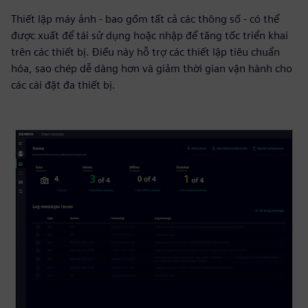
Thiết lập máy ảnh - bao gồm tất cả các thông số - có thể
được xuất để tái sử dụng hoặc nhập để tăng tốc triển khai
trên các thiết bị. Điều này hỗ trợ các thiết lập tiêu chuẩn
hóa, sao chép dễ dàng hơn và giảm thời gian vận hành cho
các cài đặt đa thiết bị.