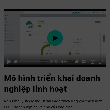
Play
01:50
Play
Mute
Settings
PIP
Enter
fulls
Mô hình triển khai doanh
nghiệp linh hoạt
Nền tảng Quản lý Industrial Edge thích ứng với chiến lược
CNTT doanh nghiệp và nhu cầu bảo mật: