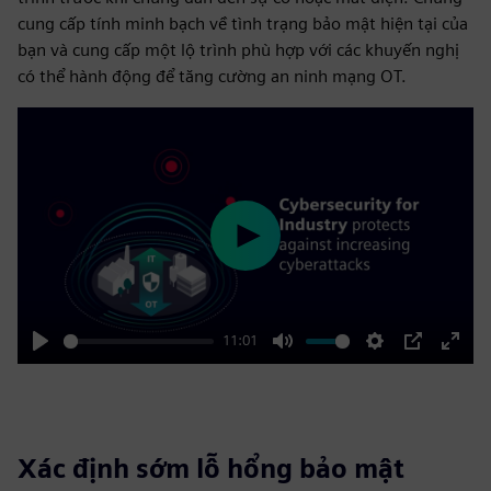
cung cấp tính minh bạch về tình trạng bảo mật hiện tại của
bạn và cung cấp một lộ trình phù hợp với các khuyến nghị
có thể hành động để tăng cường an ninh mạng OT.
Play
11:01
Play
Mute
Settings
PIP
Enter
fulls
Xác định sớm lỗ hổng bảo mật