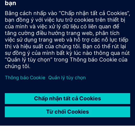
Industrial Next Generation
Firewall
Perimeter protection solution for industrial
automation with secure IT/OT segmentation, tested
and approved for Siemens process control systems.