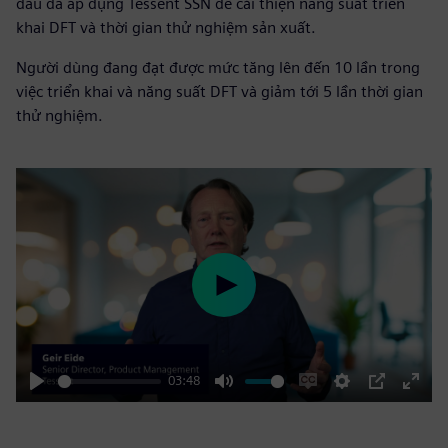
đầu đã áp dụng Tessent SSN để cải thiện năng suất triển
khai DFT và thời gian thử nghiệm sản xuất.
Người dùng đang đạt được mức tăng lên đến 10 lần trong
việc triển khai và năng suất DFT và giảm tới 5 lần thời gian
thử nghiệm.
Play
03:48
Play
Mute
Enable
Settings
PIP
Enter
captions
fulls