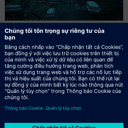
WEBINAR
Future proof test delivery for
Complex SoCs
Learn how the Tessent Streaming Scan Network bus-
based packetized test delivery technology optimizes
your test time and test data volume.