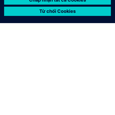
GIỚI THIỆU VỀ SIEMENS
THÔNG TIN CÔNG TY
LIÊN HỆ
VIỆC LÀM