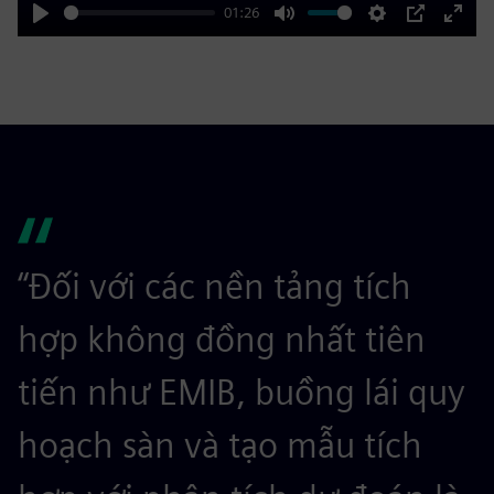
01:26
Play
Mute
Settings
PIP
Enter
fulls
“Đối với các nền tảng tích
hợp không đồng nhất tiên
tiến như EMIB, buồng lái quy
hoạch sàn và tạo mẫu tích