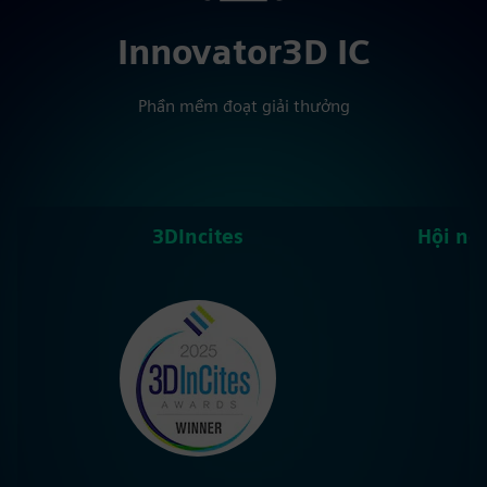
Innovator3D IC
Phần mềm đoạt giải thưởng
3DIncites
Hội ng