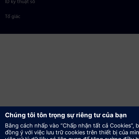
ID kỹ thuật số
Tố giác