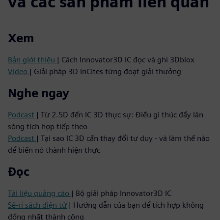
và các sản phẩm liên quan
Xem
Bản giới thiệu
| Cách Innovator3D IC đọc và ghi 3Dblox
Video
| Giải pháp 3D InCites từng đoạt giải thưởng
Nghe ngay
Podcast
| Từ 2.5D đến IC 3D thực sự: Điều gì thúc đẩy làn
sóng tích hợp tiếp theo
Podcast
| Tại sao IC 3D cần thay đổi tư duy - và làm thế nào
để biến nó thành hiện thực
Đọc
Tài liệu quảng cáo
| Bộ giải pháp Innovator3D IC
Sê-ri sách điện tử
| Hướng dẫn của bạn để tích hợp không
đồng nhất thành công