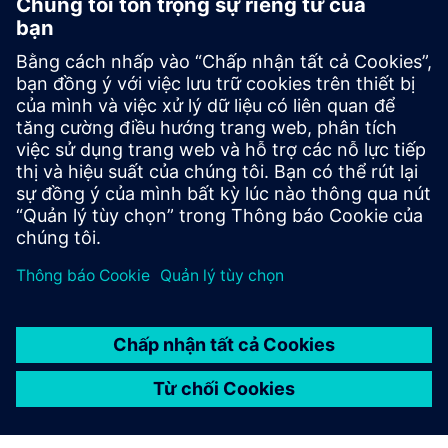
Drivetrain Analyzer Edge​
Monitor and analyze data from your SINAMICS drives
in real time using AI. Drivetrain Analyzer Edge
increases system availability and optimizes energy
consumption.