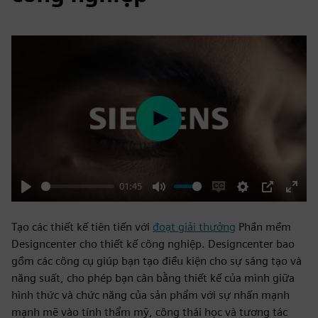
Play
01:45
Play
Mute
Enable
Settings
PIP
Enter
captions
fulls
Tạo các thiết kế tiên tiến với
đoạt giải thưởng
Phần mềm
Designcenter cho thiết kế công nghiệp. Designcenter bao
gồm các công cụ giúp bạn tạo điều kiện cho sự sáng tạo và
năng suất, cho phép bạn cân bằng thiết kế của mình giữa
hình thức và chức năng của sản phẩm với sự nhấn mạnh
mạnh mẽ vào tính thẩm mỹ, công thái học và tương tác