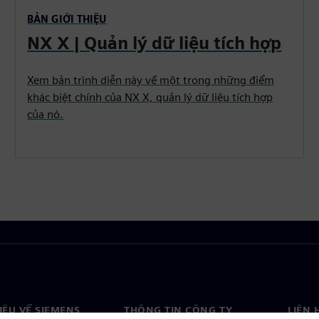
BẢN GIỚI THIỆU
NX X | Quản lý dữ liệu tích hợp
Xem bản trình diễn này về một trong những điểm
khác biệt chính của NX X, quản lý dữ liệu tích hợp
của nó.
HIỆU VỀ SIEMENS
THÔNG TIN CÔNG TY
LIÊN 