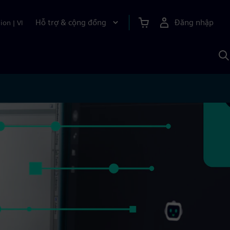
Hỗ trợ & cộng đồng
Đăng nhập
ion
|
VI
T
k
v
S
A