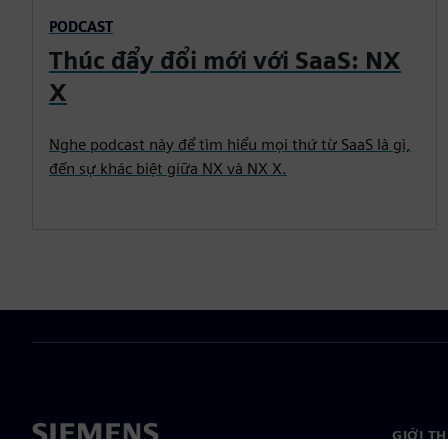
PODCAST
Thúc đẩy đổi mới với SaaS: NX
X
Nghe podcast này để tìm hiểu mọi thứ từ SaaS là gì,
đến sự khác biệt giữa NX và NX X.
GIỚI T