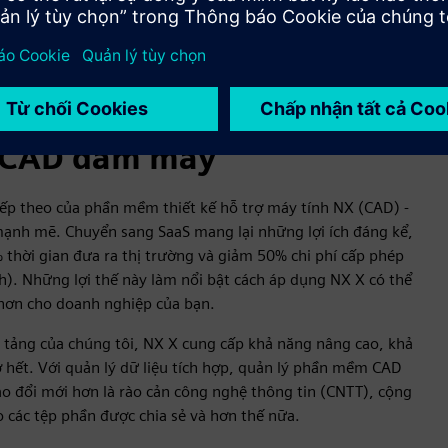
p CAD đám mây
tiếp theo của phần mềm thiết kế hỗ trợ máy tính NX (CAD) -
 mạnh mẽ. Chuyển sang SaaS mang lại những lợi ích đáng kể,
thời gian đưa ra thị trường và giảm 50% chi phí cấp phép
). Những lợi thế này làm nổi bật cách áp dụng NX X có thể
t hơn cho doanh nghiệp của bạn.
tảng của chúng tôi, NX X cung cấp khả năng nâng cao, khả
 hết. Với quản lý dữ liệu tích hợp, quản lý phần mềm CAD
vào đổi mới hơn là rào cản công nghệ thông tin (CNTT), cộng
o các tệp phần được chia sẻ và hơn thế nữa.