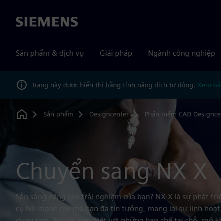
Siemens
Sản phẩm & dịch vụ
Giải pháp
Ngành công nghiệp
Trang này được hiển thị bằng tính năng dịch tự động.
Xem bằ
Sản phẩm
Designcenter
Phần mềm CAD Designce
Home
Chuyển sang NX X
Sẵn sàng nâng cao trải nghiệm của bạn? NX X là sự phát tr
cụ NX mạnh mẽ mà bạn đã tin tưởng, mang lại sự linh hoạt
dụng hơn. Nói lời tạm biệt với những hạn chế tại chỗ, mở k