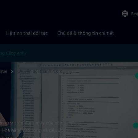
Reg
Hệ sinh thái đối tác
Chủ đề & thông tin chi tiết
ng tiếng Anh?
nter
Chuyển đổi thành NX X
iển dựa trên đám mây của công
, khả năng mở rộng và dễ sử
hóa quyền truy cập liền mạch và