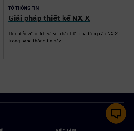
TỜ THÔNG TIN
Giải pháp thiết kế NX X
Tìm hiểu về lợi ích và sự khác biệt của từng cấp NX X
trong bảng thông tin này.
HỆ
VIỆC LÀM