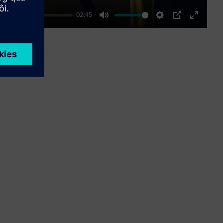
02:45
Mute
Settings
PIP
Enter
fullscre