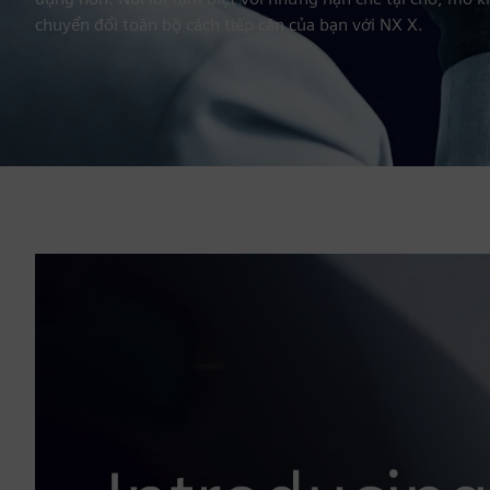
chuyển đổi toàn bộ cách tiếp cận của bạn với NX X.