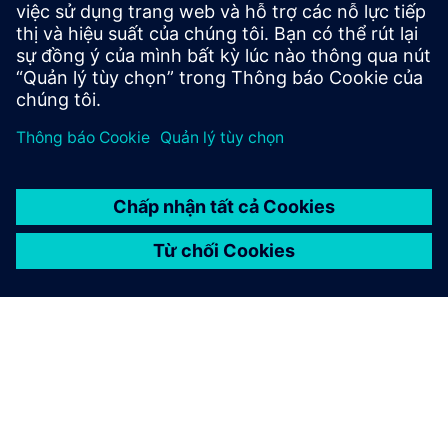
Ngành:
Heavy equipment
Địa điểm:
Rocester, United Kingdom
Phần mềm Siemens:
Geolus, NX, PLM Open, Teamcenter