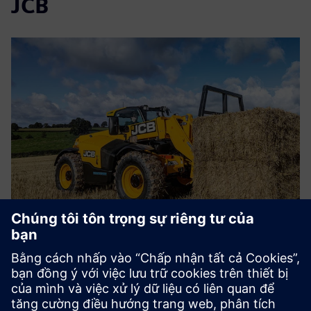
JCB
CASE STUDY
Heavyweight manufacturer drives
digitalization
Công ty:
JCB