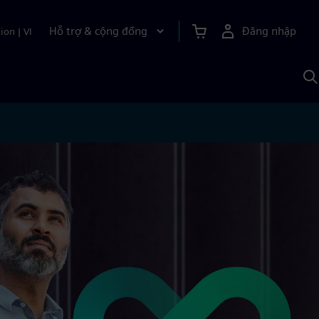
Hỗ trợ & cộng đồng
Đăng nhập
ion
|
VI
T
k
v
S
A