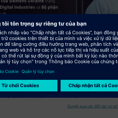
c của Siemens Ukraine
trạng
Digital Industries
và
Bộ phận
 lệ.
Cơ sở hạ tầng t
g qua tự động hóa, phần
Kết nối các hệ thống năng 
 công nghệ sản xuất tiên
thông minh giúp cải thiện h
ấn chuyên gia, tích hợp hệ
quyền của chúng tôi hỗ trợ 
án công nghiệp ở mọi quy
động hóa tòa nhà, phân phố
Duyệt qua các đối tác cơ s