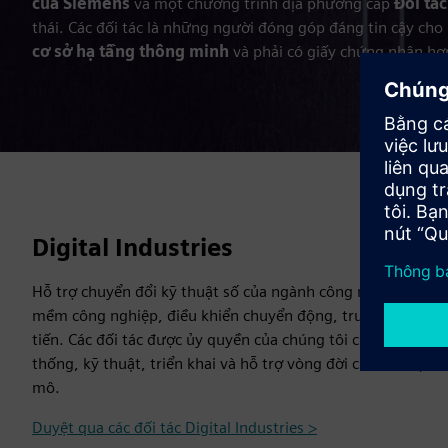
của Siemens
và một chương trình địa phương cấp
Đối tá
thái. Các đối tác là những người đóng góp đáng tin cậy cho
cơ sở hạ tầng thông minh
và phải có giấy chứng nhận hợp
Digital Industries
Hỗ trợ chuyển đổi kỹ thuật số của ngành công nghiệp thôn
mềm công nghiệp, điều khiển chuyển động, truyền động và
tiến. Các đối tác được ủy quyền của chúng tôi cung cấp tư v
thống, kỹ thuật, triển khai và hỗ trợ vòng đời cho các dự 
mô.
Duyệt qua các đối tác Digital Industries >