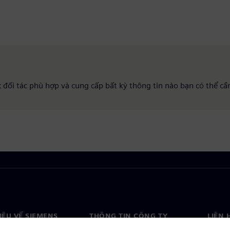
c đối tác phù hợp và cung cấp bất kỳ thông tin nào bạn có thể cầ
HIỆU VỀ SIEMENS
THÔNG TIN CÔNG TY
LIÊN 