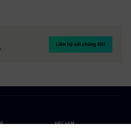
Liên hệ với chúng tôi!
n.
HỆ
VIỆC LÀM