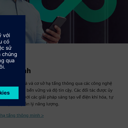
hông minh
lượng, tòa nhà và cơ sở hạ tầng thông qua các công nghệ
iệu quả, tính bền vững và độ tin cậy. Các đối tác được ủy
khách hàng với các giải pháp sáng tạo về điện khí hóa, tự
i điện và quản lý năng lượng.
ở hạ tầng thông minh >