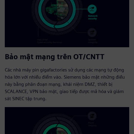
Bảo mật mạng trên OT/CNTT
Các nhà máy pin gigafactories sử dụng các mạng tự động
hóa lớn với nhiều điểm vào. Siemens bảo mật những điều
này bằng phân đoạn mạng, khái niệm DMZ, thiết bị
SCALANCE, VPN bảo mật, giao tiếp được mã hóa và giám
sát SINEC tập trung.