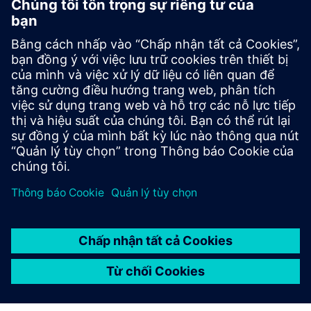
Bảo vệ sản xuất pin khỏi các mối
đe dọa mạng
Bảo vệ việc sản xuất pin khỏi các mối đe dọa mạng
đang phát triển. Khám phá bản thiết kế an ninh mạng
thực tế để đảm bảo hoạt động, sở hữu trí tuệ và khả
năng phục hồi sản xuất.