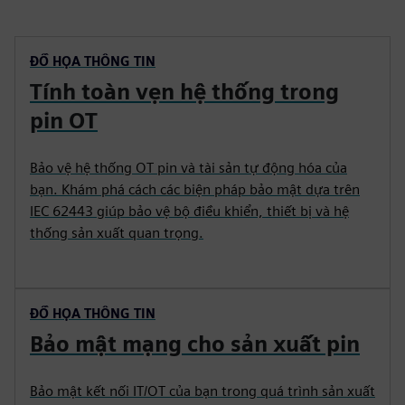
ĐỒ HỌA THÔNG TIN
Tính toàn vẹn hệ thống trong
pin OT
Bảo vệ hệ thống OT pin và tài sản tự động hóa của
bạn. Khám phá cách các biện pháp bảo mật dựa trên
IEC 62443 giúp bảo vệ bộ điều khiển, thiết bị và hệ
thống sản xuất quan trọng.
ĐỒ HỌA THÔNG TIN
Bảo mật mạng cho sản xuất pin
Bảo mật kết nối IT/OT của bạn trong quá trình sản xuất