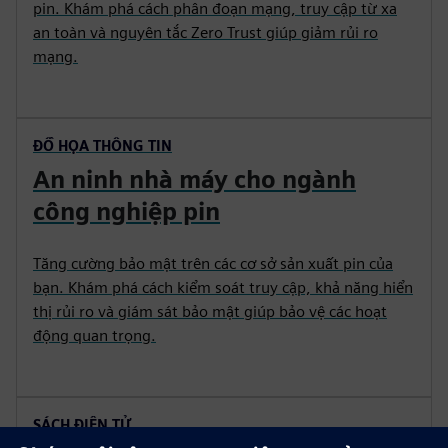
pin. Khám phá cách phân đoạn mạng, truy cập từ xa
an toàn và nguyên tắc Zero Trust giúp giảm rủi ro
mạng.
ĐỒ HỌA THÔNG TIN
An ninh nhà máy cho ngành
công nghiệp pin
Tăng cường bảo mật trên các cơ sở sản xuất pin của
bạn. Khám phá cách kiểm soát truy cập, khả năng hiển
thị rủi ro và giám sát bảo mật giúp bảo vệ các hoạt
động quan trọng.
SÁCH ĐIỆN TỬ