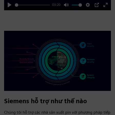
03:20
Play
Mute
Settings
PIP
Enter
fulls
Siemens hỗ trợ như thế nào
Chúng tôi hỗ trợ các nhà sản xuất pin với phương pháp tiếp