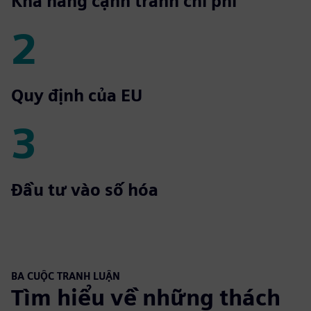
1
Khả năng cạnh tranh chi phí
2
2
Quy định của EU
3
3
Đầu tư vào số hóa
BA CUỘC TRANH LUẬN
Tìm hiểu về những thách