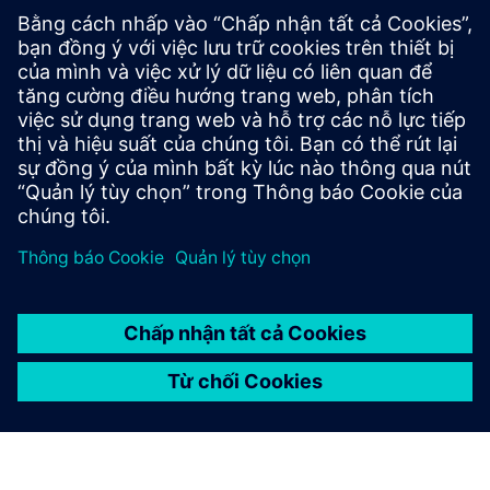
Unified cybersecurity suite delivering Privileged Access
Management (PAM), Zero Trust Network Access (ZTNA),
and Secure Desktop Management (XOS). AIR-Gap resource
access, end-to-end encrypted, multi-tenant enterprise
platform with...
Tìm hiểu thêm