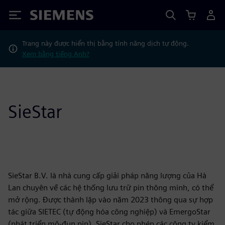
Siemens
Trang này được hiển thị bằng tính năng dịch tự động.
Xem bằng tiếng Anh?
SieStar
SieStar B.V. là nhà cung cấp giải pháp năng lượng của Hà
Lan chuyên về các hệ thống lưu trữ pin thông minh, có thể
mở rộng. Được thành lập vào năm 2023 thông qua sự hợp
tác giữa SIETEC (tự động hóa công nghiệp) và EmergoStar
(phát triển mô-đun pin), SieStar cho phép các công ty kiểm