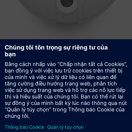
PointGrab's CogniPoint® Sensor + 3
Year License & Warranty
PointGrab đi đầu trong việc chuyển đổi bất động sản
thương mại với Hệ thống Dữ liệu Cảm biến IoT dựa trên AI
sáng tạo.
Tìm hiểu thêm