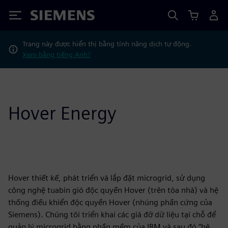
Siemens
Trang này được hiển thị bằng tính năng dịch tự động.
Xem bằng tiếng Anh?
Hover Energy
Hover thiết kế, phát triển và lắp đặt microgrid, sử dụng
công nghệ tuabin gió độc quyền Hover (trên tòa nhà) và hệ
thống điều khiển độc quyền Hover (nhúng phần cứng của
Siemens). Chúng tôi triển khai các giá đỡ dữ liệu tại chỗ để
quản lý microgrid bằng phần mềm của IBM và sau đó “hệ