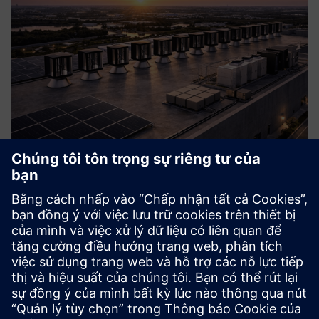
Hover Microgrid Solution
A self-sufficient, local energy system that integrates wind,
solar, storage and smart controls to generate resilient
onsite power, reduce reliance on the central grid, and
ensure clean, continuous electricity for your site.
Tìm hiểu thêm