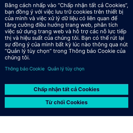
Smart Production Planning and
Execution
Real-time production control, advanced planning, and
cloud access. Improves visibility, reduces inefficiencies, and
enables faster, smarter decision-making.
Tìm hiểu thêm