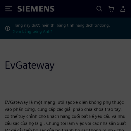
Siemens
Trang này được hiển thị bằng tính năng dịch tự động.
Xem bằng tiếng Anh?
EvGateway
EVGateway là một mạng lưới sạc xe điện không phụ thuộc
vào phần cứng, cung cấp các giải pháp chìa khóa trao tay,
có thể tùy chỉnh cho khách hàng cuối bất kể yêu cầu và nhu
cầu sạc của họ là gì. Chúng tôi làm việc với các nhà sản xuất
EV để cải tiến bộ sạc của họ thành bộ sạc thông minh - cho