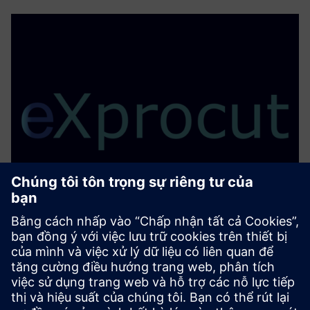
eXprocut
Bộ xử lý sau cắt cấu hình robot tiên tiến với tích hợp
Siemens NX liền mạch