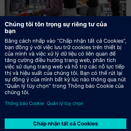
Sustainability X-Journey
Are you curious how to drive sustainable manufacturing
end-to-end? We provide stimulating, hands-on workshops
in a highly innovative environment.
Tìm hiểu thêm