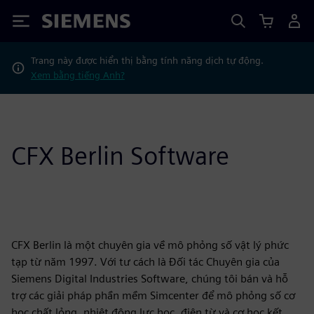
Siemens
Trang này được hiển thị bằng tính năng dịch tự động.
Xem bằng tiếng Anh?
CFX Berlin Software
CFX Berlin là một chuyên gia về mô phỏng số vật lý phức
tạp từ năm 1997. Với tư cách là Đối tác Chuyên gia của
Siemens Digital Industries Software, chúng tôi bán và hỗ
trợ các giải pháp phần mềm Simcenter để mô phỏng số cơ
học chất lỏng, nhiệt động lực học, điện từ và cơ học kết