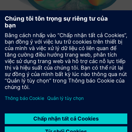
TwinMesh™ | Reliable CFD
simulation for rotary PD machines
TwinMesh™ và Simcenter STAR-CCM+ cho phép mô phỏng
CFD hiệu quả cho các máy quay PD như máy cuộn, vít, cánh
gạt, bánh răng và máy bơm chân không.
Tìm hiểu thêm