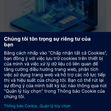
Roadmap Virtual Commissioning
We help you define a clear path toward your Digital Factory
by assessing your current systems and identifying key pain
points. Based on data analysis and Virtual Commissioning
principles, we develop a tailored roadmap with actiona...
Tìm hiểu thêm