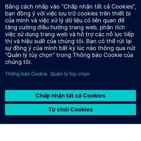
Digital Factory Module: ANALYSIS
Knowing instead of guessing: With our cloud-based
solution, you can transform your data from different
processes, machines, sensors and other shop floor
equipment’s into tangible insights.
Tìm hiểu thêm