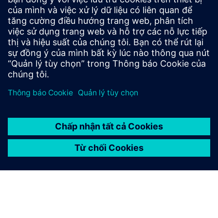
sử dụng các tiêu chuẩn mở (OPC UA, MQTT, REST, v.v.)
• Kiểm soát và quản lý xuất bản và tiêu thụ dữ liệu để
có khả năng tương tác liền mạch