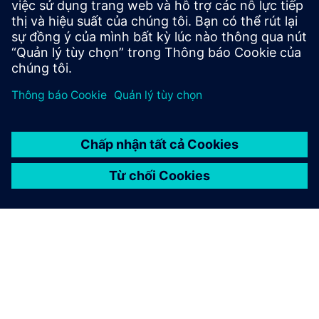
Here
you will find information about the committees of the
Supervisory Board.